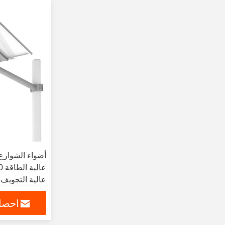
عالية التجويف LYD-S3530
احصل