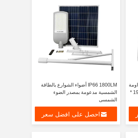
اومة
IP66 1800LM أضواء الشوارع بالطاقة
للماء مقاس المصباح الأبيض 260 * 190 *
الشمسية مدعومة بمصدر الضوء
الشمسي
احصل على افضل سعر