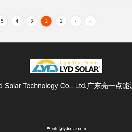
5
4
3
2
1
Lyd Solar Technology Co., Ltd.广东
info@lydsolar.com