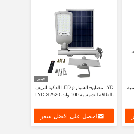
فيديو
الشمسية
LYD مصابيح الشوارع LED الذكية للريف
بالطاقة الشمسية 100 وات LYD-S2520
احصل على افضل سعر