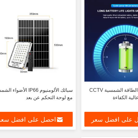
2500lm LED الطاقة الشمسية CCTV
سبائك الألومنيوم IP66 الأضواء 
الية الكفاءة
مع لوحة التحكم عن بعد
 على افضل سعر
احصل على افضل سعر