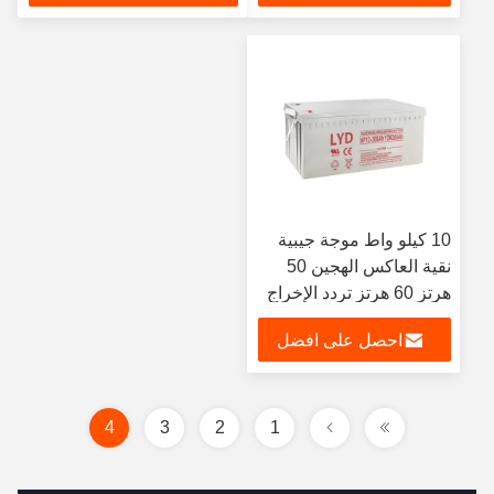
سعر
10 كيلو واط موجة جيبية
نقية العاكس الهجين 50
هرتز 60 هرتز تردد الإخراج
احصل على افضل
سعر
4
3
2
1