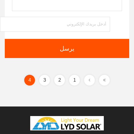
يرسل
4
3
2
1