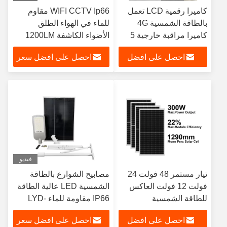
كاميرا رقمية LCD تعمل
WIFI CCTV Ip66 مقاوم
بالطاقة الشمسية 4G
للماء في الهواء الطلق
كاميرا مراقبة خارجية 5
الأضواء الكاشفة 1200LM
بوصة تعمل بالطاقة
خالية من الكهرباء
احصل على افضل
احصل على افضل سعر
الشمسية
سعر
فيديو
تيار مستمر 48 فولت 24
مصابيح الشوارع بالطاقة
فولت 12 فولت العاكس
الشمسية LED عالية الطاقة
للطاقة الشمسية
IP66 مقاومة للماء LYD-
448*295*105 مللي متر
S1236
احصل على افضل
احصل على افضل سعر